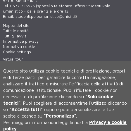
53100 Siena - Italia
Tel. 0577 235526 (sportello telefonico Ufficio Studenti Polo
umanistico - dalle ore 12 alle ore 13)
Email:
studenti.poloumanistico@unisi.it
Mappa del sito
Tutte le novità
Tutti gli avvisi
Informativa privacy
Normativa cookie
Cookie settings
Virtual tour
WiFi - unisiWireless
Questo sito utilizza cookie tecnici e di profilazione, propri
e di terze parti, per garantire la corretta navigazione,
analizzare il traffico e misurare l'efficacia delle attività di
comunicazione istituzionale.
Puoi rifiutare i cookie non
necessari e di profilazione cliccando su
“Solo cookie
tecnici”
.
Puoi scegliere di acconsentirne l’utilizzo cliccando
su
“Accetta tutti”
oppure puoi personalizzare le tue
Università degli Studi di Siena
scelte cliccando su
“Personalizza”
.
Rettorato, via Banchi di Sotto 55, 53100 Siena ITALIA
Per maggiori informazioni leggi la nostra
Privacy e cookie
P.IVA 00273530527 | C.F. 80002070524 | Caselle Pec:
Posta
Elettronica Certificata
policy