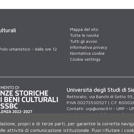
Mappa del sito
lturali
Tutte le novità
Tutti gli avvisi
Informativa privacy
Polo umanistico - dalle ore 12
Normativa cookie
Cookie settings
Università degli Studi di Si
Rettorato, via Banchi di Sotto 55
P.IVA 00273530527 | C.F. 80002
Contatti:
urp@unisi.it
- URP - Uff
lunedì al venerdì dalle 9.30 alle 10
ilazione, propri e di terze parti, per garantire la corretta navig
delle attività di comunicazione istituzionale.
Puoi rifiutare i coo