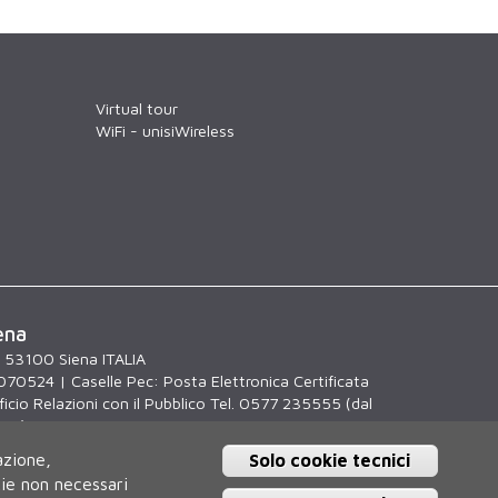
Virtual tour
WiFi - unisiWireless
ena
, 53100 Siena ITALIA
070524 | Caselle Pec:
Posta Elettronica Certificata
icio Relazioni con il Pubblico Tel. 0577 235555 (dal
.30)
azione,
Solo cookie tecnici
kie non necessari