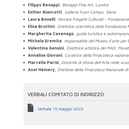
Filippo Benappi
,
Benappi Fine Art, Londra
Esther Biancotti
,
Galleria Fuori Campo, Siena
Laura Bonelli
,
Vernice Progetti Culturali – Fondazion
Elisa Bruttini
,
Direttrice scientifica della Fondazione
Margherita Cavenago
,
guida turistica e autoimprend
Michela Eremita
,
responsabile del Museo d'arte per ba
Valentina Gensini
,
Direttrice artistica del MAD, Murat
Annalisa Giovani
,
Curatrice della Pinacoteca naziona
Marcella Parisi,
Docente di Storia dell’Arte nelle scu
Axel Hémery,
Direttore della Pinacoteca Nazionale di
VERBALI COMITATO DI INDIRIZZO
Verbale 15 maggio 2023