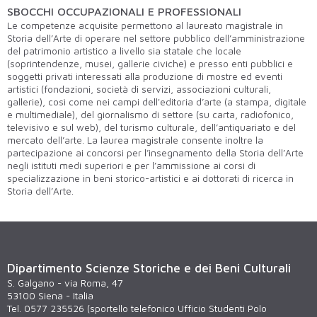
SBOCCHI OCCUPAZIONALI E PROFESSIONALI
Le competenze acquisite permettono al laureato magistrale in
Storia dell’Arte di operare nel settore pubblico dell’amministrazione
del patrimonio artistico a livello sia statale che locale
(soprintendenze, musei, gallerie civiche) e presso enti pubblici e
soggetti privati interessati alla produzione di mostre ed eventi
artistici (fondazioni, società di servizi, associazioni culturali,
gallerie), così come nei campi dell'editoria d’arte (a stampa, digitale
e multimediale), del giornalismo di settore (su carta, radiofonico,
televisivo e sul web), del turismo culturale, dell’antiquariato e del
mercato dell’arte. La laurea magistrale consente inoltre la
partecipazione ai concorsi per l’insegnamento della Storia dell’Arte
negli istituti medi superiori e per l’ammissione ai corsi di
specializzazione in beni storico-artistici e ai dottorati di ricerca in
Storia dell’Arte.
Dipartimento Scienze Storiche e dei Beni Culturali
S. Galgano - via Roma, 47
53100 Siena - Italia
Tel. 0577 235526 (sportello telefonico Ufficio Studenti Polo