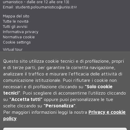
umanistico - dalle ore 12 alle ore 13)
Email:
studenti.poloumanistico@unisi.it
Mappa del sito
Tutte le novità
Tutti gli avvisi
Informativa privacy
Normativa cookie
Cookie settings
Virtual tour
WiFi - unisiWireless
Questo sito utilizza cookie tecnici e di profilazione, propri
e di terze parti, per garantire la corretta navigazione,
analizzare il traffico e misurare l'efficacia delle attività di
comunicazione istituzionale.
Puoi rifiutare i cookie non
necessari e di profilazione cliccando su
“Solo cookie
tecnici”
.
Puoi scegliere di acconsentirne l’utilizzo cliccando
su
“Accetta tutti”
oppure puoi personalizzare le tue
Università degli Studi di Siena
scelte cliccando su
“Personalizza”
.
Rettorato, via Banchi di Sotto 55, 53100 Siena ITALIA
Per maggiori informazioni leggi la nostra
Privacy e cookie
P.IVA 00273530527 | C.F. 80002070524 | Caselle Pec:
Posta
Elettronica Certificata
policy
Contatti:
urp@unisi.it
- URP - Ufficio Relazioni con il Pubblico Tel.
0577 235555 (dal lunedì al venerdì dalle 9.30 alle 10.30)