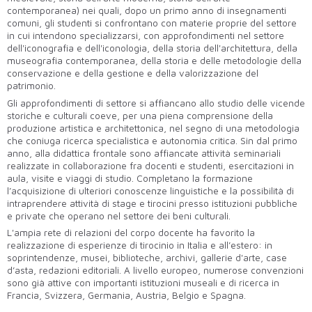
contemporanea) nei quali, dopo un primo anno di insegnamenti
comuni, gli studenti si confrontano con materie proprie del settore
in cui intendono specializzarsi, con approfondimenti nel settore
dell'iconografia e dell'iconologia, della storia dell'architettura, della
museografia contemporanea, della storia e delle metodologie della
conservazione e della gestione e della valorizzazione del
patrimonio.
Gli approfondimenti di settore si affiancano allo studio delle vicende
storiche e culturali coeve, per una piena comprensione della
produzione artistica e architettonica, nel segno di una metodologia
che coniuga ricerca specialistica e autonomia critica. Sin dal primo
anno, alla didattica frontale sono affiancate attività seminariali
realizzate in collaborazione fra docenti e studenti, esercitazioni in
aula, visite e viaggi di studio. Completano la formazione
l’acquisizione di ulteriori conoscenze linguistiche e la possibilità di
intraprendere attività di stage e tirocini presso istituzioni pubbliche
e private che operano nel settore dei beni culturali.
L'ampia rete di relazioni del corpo docente ha favorito la
realizzazione di esperienze di tirocinio in Italia e all’estero: in
soprintendenze, musei, biblioteche, archivi, gallerie d'arte, case
d’asta, redazioni editoriali. A livello europeo, numerose convenzioni
sono già attive con importanti istituzioni museali e di ricerca in
Francia, Svizzera, Germania, Austria, Belgio e Spagna.