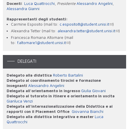
Docenti
:
Luca Quattrocchi
,
Presidente
Alessandro Angelini
,
Alessandra Gianni
Rappresentanti degli studenti:
Carmine Esposito (mail to:
c.esposito8@student.unisi.it
)
Alexandra Tetter (mail to:
alexandra.tetter@student.unisi.it
)
Francesca Romana Altomare (mail
to:
f.altomare1@student.unisi.it
)
DELEGATI
Delegato alla didattica
Roberto Bartalini
Delegato al coordinamento tirocini e formazione
insegnanti
Alessandro Angelini
Delegata all'orientamento in ingresso
Giulia Giovani
Delegato al tutorato in itinere e orientamento in uscita
Gianluca Venzi
Delegata all'internazionalizzazione della Didattica e ai
rapporti con il Placement Office
Giovanna Bianchi
Delegato alla didattica integrativa e master
Luca
Quattrocchi