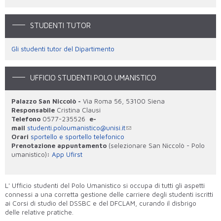
STUDENTI TUTOR
Gli studenti tutor del Dipartimento
UFFICIO STUDENTI POLO UMANISTICO
Palazzo San Niccolò -
Via Roma 56, 53100 Siena
Responsabile
Cristina Clausi
Telefono
0577-235526
e-
mail
studenti.poloumanistico@unisi.it
Orari
sportello e sportello telefonico
Prenotazione appuntamento
(selezionare San Niccolò - Polo
umanistico)
:
App Ufirst
L' Ufficio studenti del Polo Umanistico si occupa di tutti gli aspetti
connessi a una corretta gestione delle carriere degli studenti iscritti
ai Corsi di studio del DSSBC e del DFCLAM, curando il disbrigo
delle
relative
pratiche.